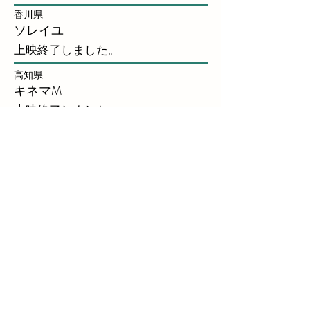
香川県
​ソレイユ
上映終了しました。
高知県
キネマM
上映終了しました。
山口県
萩ツインシネマ
上映終了しました。
大分県
​シネマ５
上映終了しました。
大分県
別府ブルーバード劇場
上映終了しました。